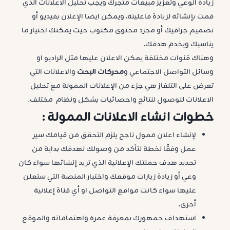
زيادة الوعي وتعزيز مبيعات متجرك ويجب تحليل الاعلانات الذي
قمت بإنشائه لزيادة فاعليته، ويمكن ايضا الإعلان بفيديو أو
تصميم جرافيك أو مجرد محتوى مكتوب حيث يمكنك اختيار ما
يناسبك ويخدم هدفك.
وهناك قنوات مختلفة يمكن الاعلان عليها مثل الراديو او
وسائل التواصل الاجتماعي و
محركات البحث
والاعلانات التي
تعرض على التلفاز هي جزء من الإعلانات الممولة مع تحليل
الاعلانات للوصول لنتائج واحصائيات بشكل ونظام مختلف.
خطوات انشاء الاعلانات الممولة :
لإنشاء اعلان ممول ناجح يلزم التحقق من قيامك سير
عمل وفقًا لخطة لتأكد من وصولك لهدفك بداية من
تحديد هدف حملتك الإعلانية الذي تريد إنشائها سواء كان
وعي أو زيادة زيارات موقعك واختيار المنصة التي ستعلن
عليها سواء كانت مواقع التواصل او أي قناة إعلانية
أخرى.
استهداف جمهورك بمعرفة عمره واهتماماته والموقع