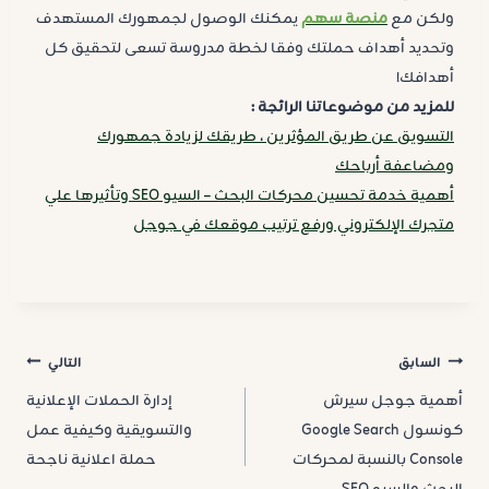
ولكن مع
منصة سهم
يمكنك الوصول لجمهورك المستهدف
وتحديد أهداف حملتك وفقا لخطة مدروسة تسعى لتحقيق كل
أهدافك!
للمزيد من موضوعاتنا الرائجة :
التسويق عن طريق المؤثرين ، طريقك لزيادة جمهورك
ومضاعفة أرباحك
أهمية خدمة تحسين محركات البحث – السيو SEO وتأثيرها علي
متجرك الإلكتروني ورفع ترتيب موقعك في جوجل
تصفّح
السابق
التالي
أهمية جوجل سيرش
إدارة الحملات الإعلانية
المقالات
كونسول Google Search
والتسويقية وكيفية عمل
Console بالنسبة لمحركات
حملة اعلانية ناجحة