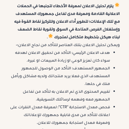
يلزم تحليل الاعلان لمعرفة الأخطاء لتجنبها في
الحملات
الاعلانية
القادمة ومعرفة مدى تفاعل جمهورك المستهدف
مع تلك الإعلانات؛ لتطوير أداء الاعلان وللتركيز نقاط القوة فيه
وإستغلال الفرص المتاحة في السوق وتقوية نقاط الضعف
لبناء هيكل بتخطيط متكامل لمتجرك
.
ويمكن تحليل الاعلان بتلك العناصر للتأكد من نجاح الاعلان:-
هدف الاعلان الرئيسي: التأكد من تحقيق الاعلان لهدفه
سواء كان تعزيز الوعي او زيادة المبيعات او غيره.
الجمهور المستهدف: التأكد من الوصول للجمهور
المستهدف الذي فعلا يريد منتجاتك ولديه مشاكل ويأمل
منك في حلها.
تقييم المحتوى الذي تم الاعلان به لتأكد من تفاعل
الجمهور معه وفهمه لرسائلك التسويقية.
فحص معدل الاستجابة “CTR”: لمعرفة معدل النقرات على
اعلانك للتأكد من مدى قابلية جمهورك للإعلاناتك
ومعرفة معدل استجابة جمهورك للاعلان.