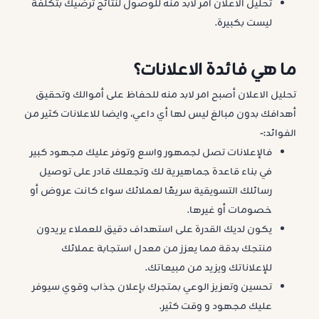
تحليل الاعلان أمر لابد منه للوصول لنتائج ترضيك بتكلفة
ليست بكبيرة.
ما هي فائدة الاعلانات؟
تحليل الاعلان أصبح امر لابد منه للحفاظ على أموالك وتحقيق
أهدافك بدون مبالغ ليس لها أي داعي، وايضا للاعلانات كثير من
الفوائد:-
فالإعلانات تصل لجمهور واسع وتوفر عليك مجهود كبير
في بناء قاعدة جماهيرية لك وتجعلك قادر على توصيل
رسائلك التسويقية سريعًا لعملائك سواء كانت عروض أو
خصومات أو غيرها.
يكون لديك القدرة على استهداف دقيق للعملاء يريدون
منتجك بدقة مما يعزز من معدل استجابة عملائك
للإعلاناتك ويزيد من مبيعاتك.
تحسين وتعزيز الوعي بمتجرك بإعلان جذاب وقوي سيوفر
عليك مجهود و وقت كثير.