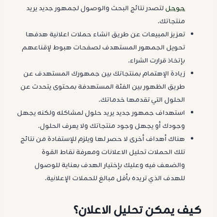
جوجل
لتصدر نتائج البحث والوصول لجمهور جديد يريد
منتجاتك.
تعزيز المبيعات عن طريق انشاء حملات اعلانية هدفها
تحويل الجمهور المستهدف لصفحات هبوط لإقناعهم
بإتخاذ قرارت الشراء.
زيادة الإهتمام بمنتجاتك بين جمهورك المستهدف عن
طريق الظهور بين الفئة المستهدفة بمحتوى يتحدث عن
الحلول التي تقدمها خدماتك.
استهداف جمهور جديد يريد حلول لمشاكله ولكنه يجهل
وجودك أو يجهل وجود منتجاتك ولا يعرف الحلول.
هناك أهداف أخرى لا حصر لها ويلزم للإستفادة من نتائج
تلك الحملات تحليل الاعلانات ومعرفة نقاط القوة
والضعف فيه وعليك بإختيار الهدف بعناية للوصول
للهدف الذي تريده بأقل مبالغ للحملات الإعلانية.
كيف يمكن تحليل الاعلان؟